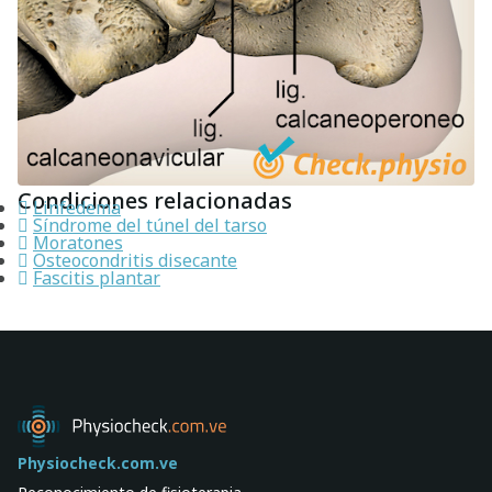
Condiciones relacionadas
Linfedema
Síndrome del túnel del tarso
Moratones
Osteocondritis disecante
Fascitis plantar
Physiocheck.com.ve