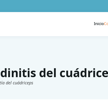
Inicio
C
dinitis del cuádric
ía del cuádriceps