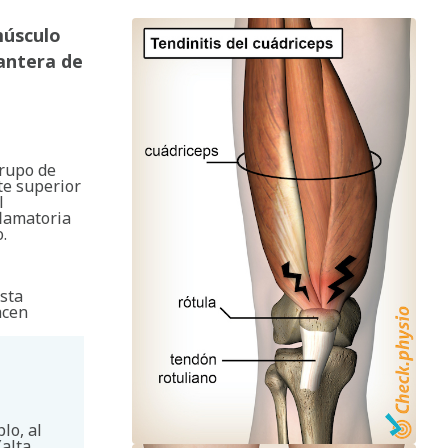
músculo
lantera de
grupo de
te superior
l
flamatoria
.
sta
acen
lo, al
(alta