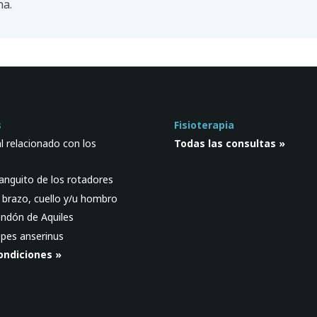
na.
s
Fisioterapia
l relacionado con los
Todas las consultas »
anguito de los rotadores
 brazo, cuello y/u hombro
endón de Aquiles
pes anserinus
ondiciones »