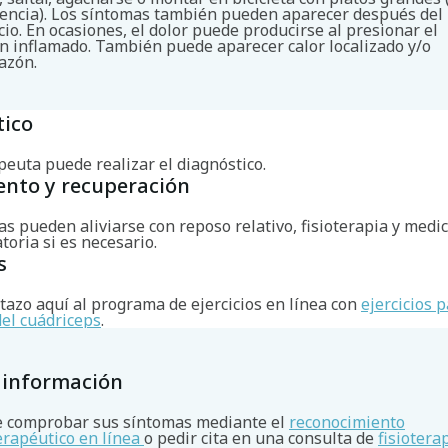
tencia). Los síntomas también pueden aparecer después del
cio. En ocasiones, el dolor puede producirse al presionar el
n inflamado. También puede aparecer calor localizado y/o
azón.
Buscar
tico
apeuta puede realizar el diagnóstico.
ento y recuperación
s pueden aliviarse con reposo relativo, fisioterapia y medi
toria si es necesario.
s
tazo aquí al programa de ejercicios en línea con
ejercicios p
del cuádriceps
.
 información
 comprobar sus síntomas mediante el
reconocimiento
terapéutico en línea
o pedir cita en una consulta de
fisiotera