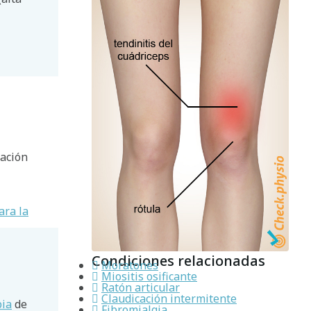
cación
ara la
Condiciones relacionadas
Moratones
Miositis osificante
Ratón articular
Claudicación intermitente
pia
de
Fibromialgia