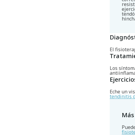
resis
ejerci
tendó
hinch
Diagnós
El fisioter
Tratami
Los síntoma
antiinflama
Ejercicio
Eche un vis
tendinitis 
Más
Puede
fisio