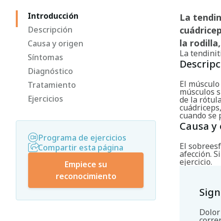
Introducción
La tendin
Descripción
cuádricep
la rodill
Causa y origen
La tendinit
Síntomas
Descripc
Diagnóstico
El músculo 
Tratamiento
músculos si
Ejercicios
de la rótul
cuádriceps,
cuando se 
Causa y 
Programa de ejercicios
El sobrees
Compartir esta página
afección. 
ejercicio.
Empiece su
reconocimiento
Sign
Dolor 
correr