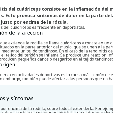
itis del cuádriceps consiste en la inflamación del 
s. Esto provoca síntomas de dolor en la parte de
a, justo por encima de la rótula.
is del cuádriceps es frecuente en deportistas.
ión de la afección
que extiende la rodilla se llama cuádriceps y consta en un 
tuados en la parte anterior del muslo, que se unen a la par
a mediante un tejido tendinoso. En el caso de la tendinitis de
 el tejido del tendón se inflama. Se produce una reacción in
producen pequeños daños o desgarros en el tejido tendinoso
origen
fuerzo en actividades deportivas es la causa más común de e
Sin embargo, también puede afectar a las personas que no h
os y síntomas
por encima de la rodilla, sobre todo al extenderla. Por ejemp
, saltar, agacharse o montar en bicicleta con platos grandes 