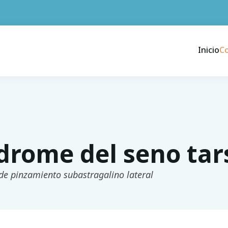
Inicio
C
drome del seno tar
e pinzamiento subastragalino lateral