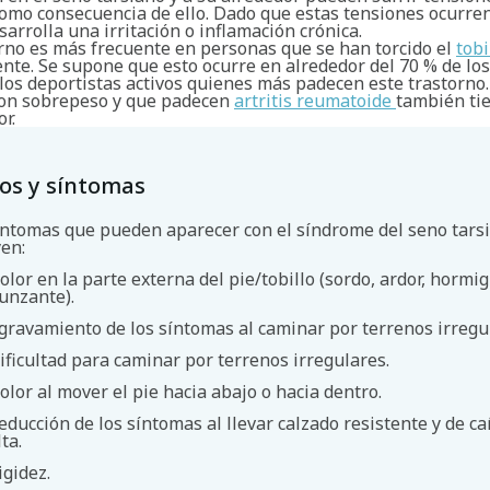
como consecuencia de ello. Dado que estas tensiones ocurre
sarrolla una irritación o inflamación crónica.
orno es más frecuente en personas que se han torcido el
tobi
nte. Se supone que esto ocurre en alrededor del 70 % de los
los deportistas activos quienes más padecen este trastorno.
on sobrepeso y que padecen
artritis reumatoide
también ti
r.
os y síntomas
íntomas que pueden aparecer con el síndrome del seno tars
yen:
olor en la parte externa del pie/tobillo (sordo, ardor, hormi
unzante).
gravamiento de los síntomas al caminar por terrenos irregu
ificultad para caminar por terrenos irregulares.
olor al mover el pie hacia abajo o hacia dentro.
educción de los síntomas al llevar calzado resistente y de c
lta.
igidez.