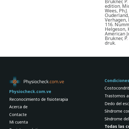
Brukner, P.
edition. Mi
Wees, Ph.J. 
Ouderland, 
Verhagen, E
116. Numme
Helgeson, 
American J
Brukner, P.
druk.
Condicione
Costocondrit
Physiocheck.com.ve
Trastornos as
Reconocimiento de fisioterapia
Dedo del esc
Acerca de
Síndrome com
Contacte
Síndrome del 
Mi cuenta
Todas las c