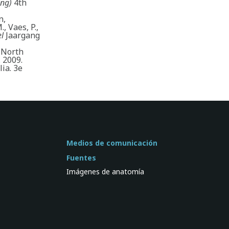
ing)
4th
n,
, Vaes, P.,
el
Jaargang
North
 2009.
ia. 3e
Medios de comunicación
Fuentes
Imágenes de anatomía