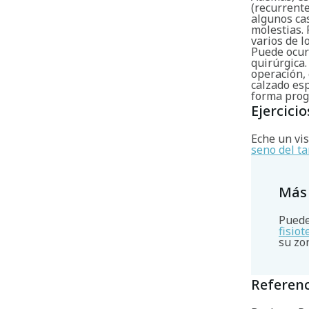
(recurrente
algunos cas
molestias.
varios de 
Puede ocurr
quirúrgica.
operación,
calzado esp
forma progr
Ejercicio
Eche un vis
seno del ta
Más
Puede
fisio
su zo
Referenc