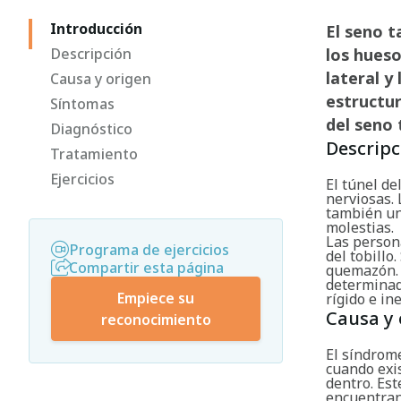
Introducción
El seno t
Descripción
los hueso
lateral y
Causa y origen
estructur
Síntomas
del seno 
Diagnóstico
Descripc
Tratamiento
Ejercicios
El túnel de
nerviosas. 
también un
molestias.
Las persona
Programa de ejercicios
del tobillo
Compartir esta página
quemazón. 
determinad
Empiece su
rígido e in
Causa y 
reconocimiento
El síndrom
cuando exi
dentro. Est
encuentran