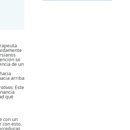
erapeuta
guidamente
arsianos
tención se
encia de un
 hacia
hacia arriba
ativas
. Este
onancia
ad qué
se con un
 con esto.
torceduras