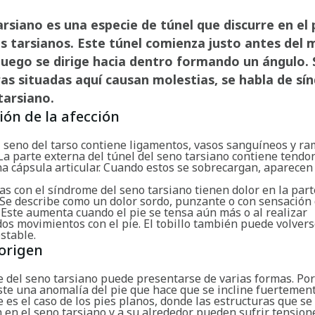
arsiano es una especie de túnel que discurre en el 
s tarsianos. Este túnel comienza justo antes del 
 luego se dirige hacia dentro formando un ángulo. S
as situadas aquí causan molestias, se habla de s
tarsiano.
ión de la afección
l seno del tarso contiene ligamentos, vasos sanguíneos y r
La parte externa del túnel del seno tarsiano contiene tendo
a cápsula articular. Cuando estos se sobrecargan, aparecen 
s con el síndrome del seno tarsiano tienen dolor en la par
. Se describe como un dolor sordo, punzante o con sensación
Este aumenta cuando el pie se tensa aún más o al realizar
os movimientos con el pie. El tobillo también puede volver
estable.
origen
e del seno tarsiano puede presentarse de varias formas. Por
ste una anomalía del pie que hace que se incline fuertemen
e es el caso de los pies planos, donde las estructuras que se
 en el seno tarsiano y a su alrededor pueden sufrir tension