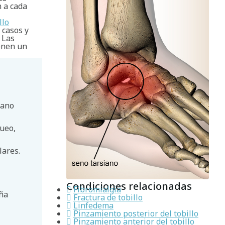
n a cada
llo
 casos y
 Las
enen un
iano
gueo,
lares.
Condiciones relacionadas
Fibromialgia
aña
Fractura de tobillo
Linfedema
Pinzamiento posterior del tobillo
Pinzamiento anterior del tobillo