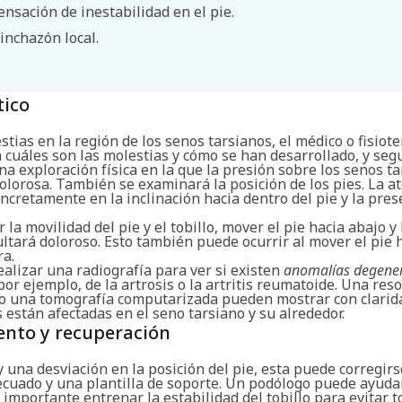
ensación de inestabilidad en el pie.
inchazón local.
Buscar
tico
stias en la región de los senos tarsianos, el médico o fisiot
 cuáles son las molestias y cómo se han desarrollado, y se
na exploración física en la que la presión sobre los senos t
olorosa. También se examinará la posición de los pies. La a
ncretamente en la inclinación hacia dentro del pie y la pres
 la movilidad del pie y el tobillo, mover el pie hacia abajo y
ltará doloroso. Esto también puede ocurrir al mover el pie 
ra.
alizar una radiografía para ver si existen
anomalías degener
 por ejemplo, de la artrosis o la artritis reumatoide. Una res
o una tomografía computarizada pueden mostrar con clarid
 están afectadas en el seno tarsiano y su alrededor.
ento y recuperación
una desviación en la posición del pie, esta puede corregir
ecuado y una plantilla de soporte. Un podólogo puede ayudar
importante entrenar la estabilidad del tobillo para evitar 