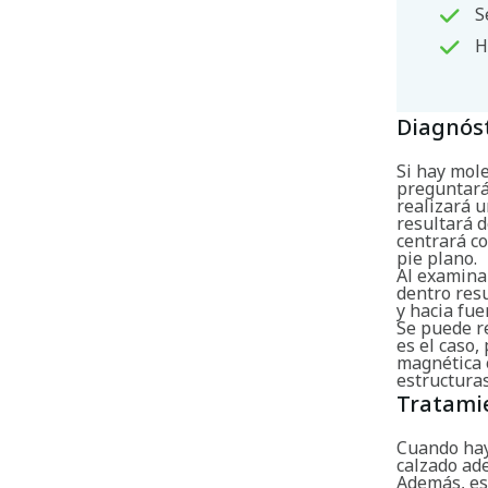
S
H
Diagnós
Si hay mole
preguntará
realizará u
resultará d
centrará co
pie plano.
Al examinar
dentro resu
y hacia fue
Se puede re
es el caso,
magnética 
estructuras
Tratami
Cuando hay 
calzado ad
Además, es 