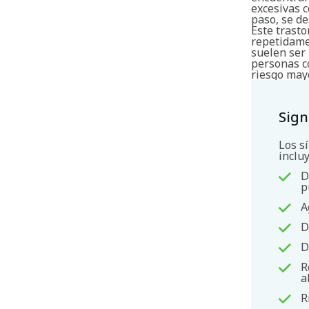
excesivas 
paso, se de
Este trast
repetidame
suelen ser 
personas c
riesgo mayo
Sign
Los s
inclu
D
p
A
D
D
R
a
R