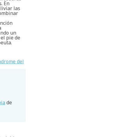
s. En
iviar las
combinar
ención
a
ando un
el pie de
peuta.
índrome del
pia
de