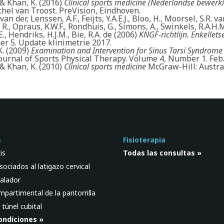
 & Khan, K. (2016)
Clinical sports medicine (Nederlandse bewerk
chel van Troost. PreVision, Eindhoven.
van der, Lenssen, A.F., Feijts, Y.A.E.J., Bloo, H., Moorsel, S.R. va
R., Opraus, K.W.F., Rondhuis, G., Simons, A., Swinkels, R.A.H.M.
., Hendriks, H.J.M., Bie, R.A. de (2006)
KNGF-richtlijn. Enkellets
r 5. Update klinimetrie 2017.
K. (2009)
Examination and Intervention for Sinus Tarsi Syndrome
ournal of Sports Physical Therapy. Volume 4, Number 1. Feb.
 & Khan, K. (2010)
Clinical sports medicine
McGraw-Hill: Austral
s
Fisioterapia
is
Todas las consultas »
ociados al latigazo cervical
alador
partimental de la pantorrilla
túnel cubital
ondiciones »