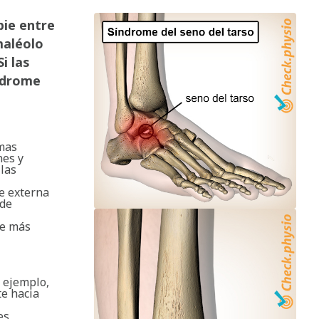
pie entre
maléolo
i las
índrome
amas
nes y
las
te externa
 de
se más
 ejemplo,
te hacia
es