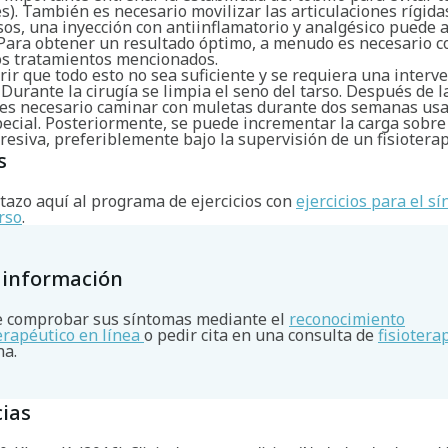
s). También es necesario movilizar las articulaciones rígida
os, una inyección con antiinflamatorio y analgésico puede al
 Para obtener un resultado óptimo, a menudo es necesario 
los tratamientos mencionados.
ir que todo esto no sea suficiente y se requiera una interv
 Durante la cirugía se limpia el seno del tarso. Después de l
 es necesario caminar con muletas durante dos semanas us
ecial. Posteriormente, se puede incrementar la carga sobre 
esiva, preferiblemente bajo la supervisión de un fisiotera
s
tazo aquí al programa de ejercicios con
ejercicios para el s
rso
.
 información
 comprobar sus síntomas mediante el
reconocimiento
terapéutico en línea
o pedir cita en una consulta de
fisiotera
na.
ias