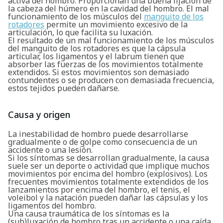
activa del hombro. Proporcionan una buena fijación de
la cabeza del húmero en la cavidad del hombro. El mal
funcionamiento de los músculos del
manguito de los
rotadores
permite un movimiento excesivo de la
articulación, lo que facilita su luxación.
El resultado de un mal funcionamiento de los músculos
del manguito de los rotadores es que la cápsula
articular, los ligamentos y el labrum tienen que
absorber las fuerzas de los movimientos totalmente
extendidos. Si estos movimientos son demasiado
contundentes o se producen con demasiada frecuencia,
estos tejidos pueden dañarse.
Causa y origen
La inestabilidad de hombro puede desarrollarse
gradualmente o de golpe como consecuencia de un
accidente o una lesión.
Si los síntomas se desarrollan gradualmente, la causa
suele ser un deporte o actividad que implique muchos
movimientos por encima del hombro (explosivos). Los
frecuentes movimientos totalmente extendidos de los
lanzamientos por encima del hombro, el tenis, el
voleibol y la natación pueden dañar las cápsulas y los
ligamentos del hombro.
Una causa traumática de los síntomas es la
(sub)luxación de hombro tras un accidente o una caída.