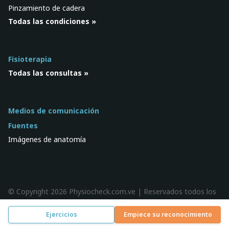
Pinzamiento de cadera
Todas las condiciones »
Fisioterapia
Todas las consultas »
Medios de comunicación
Fuentes
Imágenes de anatomía
© Copyright 2026 Physiocheck.com.ve | Reservados todos los
derechos |
Privacidad
| Diseño:
SWiF
Ejercicios
Empiece su reconocimiento