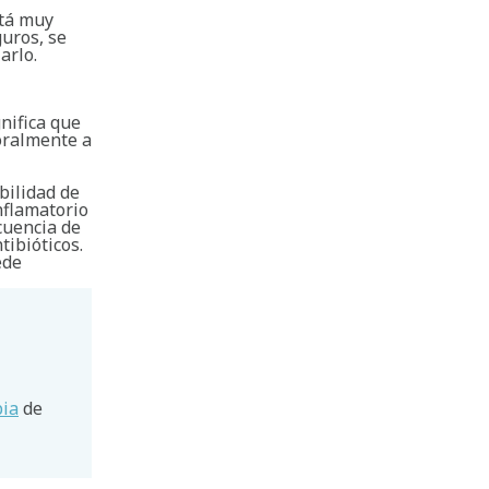
stá muy
guros, se
arlo.
gnifica que
poralmente a
ibilidad de
nflamatorio
cuencia de
tibióticos.
ede
pia
de