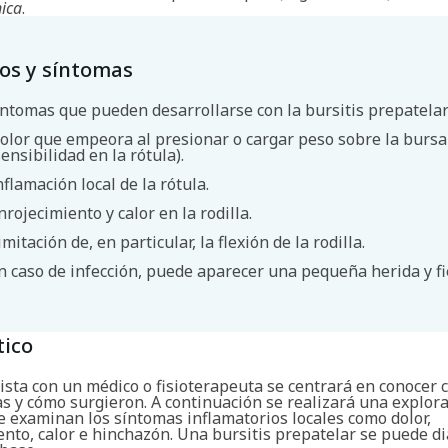
nica
.
os y síntomas
íntomas que pueden desarrollarse con la bursitis prepatelar
olor que empeora al presionar o cargar peso sobre la bursa
sensibilidad en la rótula).
nflamación local de la rótula.
nrojecimiento y calor en la rodilla.
imitación de, en particular, la flexión de la rodilla.
n caso de infección, puede aparecer una pequeña herida y fi
Buscar
tico
ista con un médico o fisioterapeuta se centrará en conocer 
s y cómo surgieron. A continuación se realizará una explora
e examinan los síntomas inflamatorios locales como dolor,
nto, calor e hinchazón. Una bursitis prepatelar se puede d