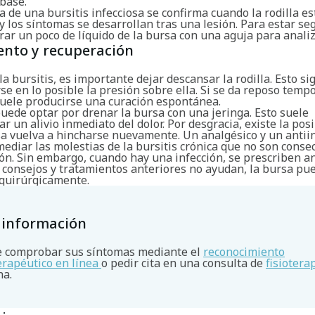
base.
 de una bursitis infecciosa se confirma cuando la rodilla e
y los síntomas se desarrollan tras una lesión. Para estar se
ar un poco de líquido de la bursa con una aguja para analiz
ento y recuperación
la bursitis, es importante dejar descansar la rodilla. Esto si
se en lo posible la presión sobre ella. Si se da reposo tem
 suele producirse una curación espontánea.
uede optar por drenar la bursa con una jeringa. Esto suele
r un alivio inmediato del dolor. Por desgracia, existe la pos
sa vuelva a hincharse nuevamente. Un analgésico y un antii
ediar las molestias de la bursitis crónica que no son conse
ón. Sin embargo, cuando hay una infección, se prescriben an
 consejos y tratamientos anteriores no ayudan, la bursa pu
 quirúrgicamente.
 información
 comprobar sus síntomas mediante el
reconocimiento
terapéutico en línea
o pedir cita en una consulta de
fisiotera
na.