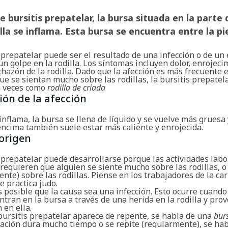
e bursitis prepatelar, la bursa situada en la parte
illa se inflama. Esta bursa se encuentra entre la pie
 prepatelar puede ser el resultado de una infección o de un
un golpe en la rodilla. Los síntomas incluyen dolor, enrojeci
chazón de la rodilla. Dado que la afección es más frecuente 
e se sientan mucho sobre las rodillas, la bursitis prepate
a veces como
rodilla de criada
ión de la afección
nflama, la bursa se llena de líquido y se vuelve más gruesa 
encima también suele estar más caliente y enrojecida.
origen
 prepatelar puede desarrollarse porque las actividades labo
requieren que alguien se siente mucho sobre las rodillas, o
nte) sobre las rodillas. Piense en los trabajadores de la ca
e practica judo.
posible que la causa sea una infección. Esto ocurre cuando
ntran en la bursa a través de una herida en la rodilla y pro
 en ella.
bursitis prepatelar aparece de repente, se habla de una
bur
mación dura mucho tiempo o se repite (regularmente), se ha