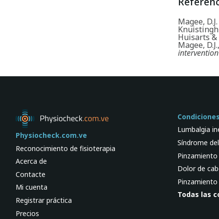
Referenc
Magee, D.J.
Knuistingh 
Huisarts &
Magee, D.J.
intervention
Condicione
Lumbalgia in
Physiocheck.com.ve
Síndrome del
Reconocimiento de fisioterapia
Pinzamiento
Acerca de
Dolor de cab
Contacte
Pinzamiento 
Mi cuenta
Todas las c
Registrar práctica
Precios