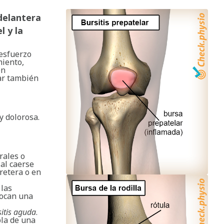
 delantera
l y la
 esfuerzo
miento,
en
lar también
y dolorosa.
rales o
 al caerse
rretera o en
 las
vocan una
sitis aguda
.
bla de una