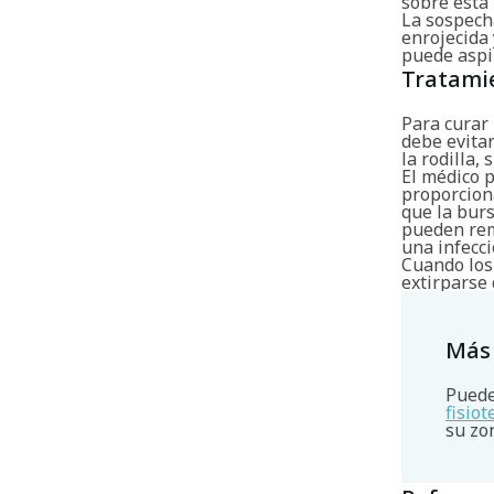
sobre esta 
La sospecha
enrojecida 
puede aspir
Tratami
Para curar 
debe evitar
la rodilla,
El médico p
proporciona
que la bur
pueden rem
una infecci
Cuando los
extirparse
Más
Puede
fisio
su zo