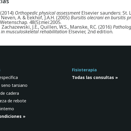
ias
 (2014)
Orthopedic physical assessment
Elsevier saunders: St. 
Neven, A. & Eekhof, J.A.H. (2005)
Bursitis olecrani en bursitis p
 Wetenschap. 48(5):mei:2005.
, Zachazewski, J.E., Quillen, W.S., Manske, R.C. (2016)
Patholo
 in musculoskeletal rehabilitation
Elsevier, 2nd edition.
s
Fisioterapia
específica
Todas las consultas »
 seno tarsiano
 de cadera
eza de rebote
interno
ondiciones »