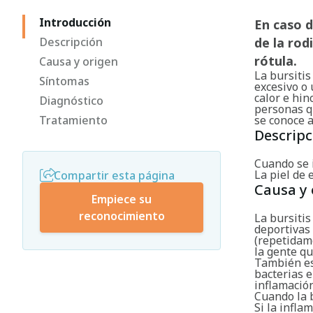
Introducción
En caso d
Descripción
de la rod
rótula.
Causa y origen
La bursitis
Síntomas
excesivo o 
calor e hin
Diagnóstico
personas qu
Tratamiento
se conoce 
Descripc
Cuando se i
La piel de 
Compartir esta página
Causa y 
Empiece su
reconocimiento
La bursitis
deportivas 
(repetidame
la gente qu
También es 
bacterias e
inflamación
Cuando la 
Si la infla