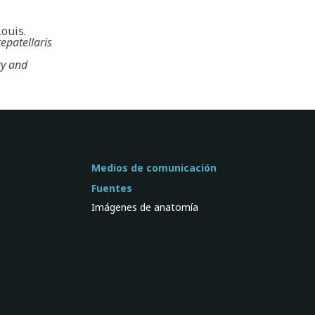
Louis.
repatellaris
gy and
Medios de comunicación
Fuentes
Imágenes de anatomía