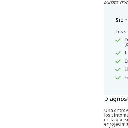
bursitis cró
Sign
Los s
D
(
I
E
L
E
Diagnós
Una entrev
los síntoma
en la que s
enrojecimie