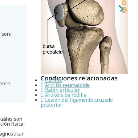
 son:
Condiciones relacionadas
Hoffitis
ebre.
Artritis reumatoide
Ratón articular
Artrosis de rodilla
Lesión del ligamento cruzado
posterior
cuáles son
ción física
iagnosticar