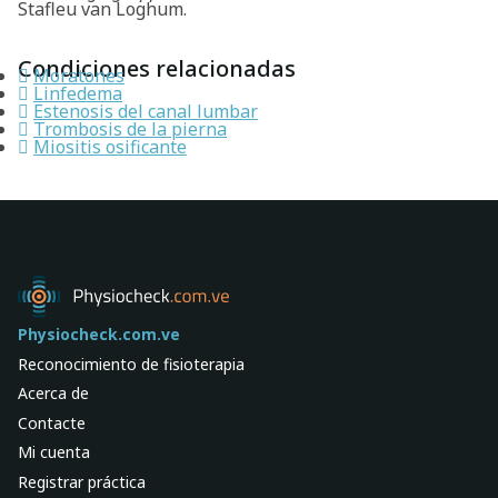
Stafleu van Loghum.
Condiciones relacionadas
Moratones
Linfedema
Estenosis del canal lumbar
Trombosis de la pierna
Miositis osificante
Physiocheck.com.ve
Reconocimiento de fisioterapia
Acerca de
Contacte
Mi cuenta
Registrar práctica