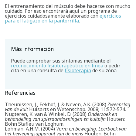
El entrenamiento del músculo debe hacerse con mucho
cuidado. Por eso encontrará aquí un programa de
ejercicios cuidadosamente elaborado con
ejercicios
para el latigazo en la pantorrilla
.
Más información
Puede comprobar sus síntomas mediante el
reconocimiento fisioterapéutico en línea
o pedir
cita en una consulta de
fisioterapia
de su zona.
Referencias
Theunissen, J., Eekhof, J. & Neven, A.K. (2008)
Zweepslag
van de kuit
Huisarts en Wetenschap. 2008; 11:572-574.
Nugteren, K. van & Winkel, D. (2008)
Onderzoek en
behandeling van spieraandoeningen en kuitpijn
Houten:
Bohn Stafleu van Loghum.
Lohman, A.H.M. (2004)
Vorm en beweging. Leerboek van
het bewegingsapparaat van de mens
Houten: Bohn