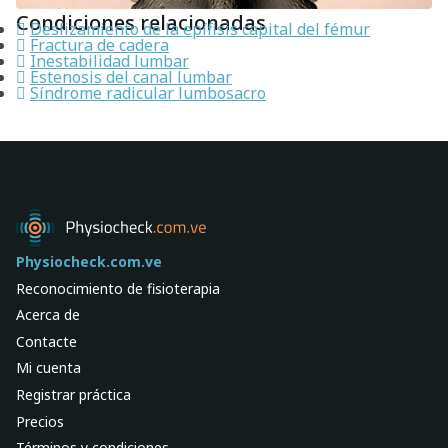
Condiciones relacionadas
Deslizamiento de la epífisis capital del fémur
Fractura de cadera
Inestabilidad lumbar
Estenosis del canal lumbar
Síndrome radicular lumbosacro
Physiocheck.com.ve
Reconocimiento de fisioterapia
Acerca de
Contacte
Mi cuenta
Registrar práctica
Precios
Términos y condiciones