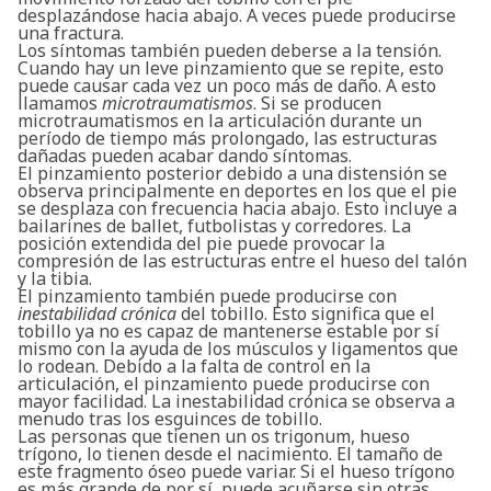
desplazándose hacia abajo. A veces puede producirse
una fractura.
Los síntomas también pueden deberse a la tensión.
Cuando hay un leve pinzamiento que se repite, esto
puede causar cada vez un poco más de daño. A esto
llamamos
microtraumatismos
. Si se producen
microtraumatismos en la articulación durante un
período de tiempo más prolongado, las estructuras
dañadas pueden acabar dando síntomas.
El pinzamiento posterior debido a una distensión se
observa principalmente en deportes en los que el pie
se desplaza con frecuencia hacia abajo. Esto incluye a
bailarines de ballet, futbolistas y corredores. La
posición extendida del pie puede provocar la
compresión de las estructuras entre el hueso del talón
y la tibia.
El pinzamiento también puede producirse con
inestabilidad crónica
del tobillo. Esto significa que el
tobillo ya no es capaz de mantenerse estable por sí
mismo con la ayuda de los músculos y ligamentos que
lo rodean. Debido a la falta de control en la
articulación, el pinzamiento puede producirse con
mayor facilidad. La inestabilidad crónica se observa a
menudo tras los esguinces de tobillo.
Las personas que tienen un os trigonum, hueso
trígono, lo tienen desde el nacimiento. El tamaño de
este fragmento óseo puede variar. Si el hueso trígono
es más grande de por sí, puede acuñarse sin otras