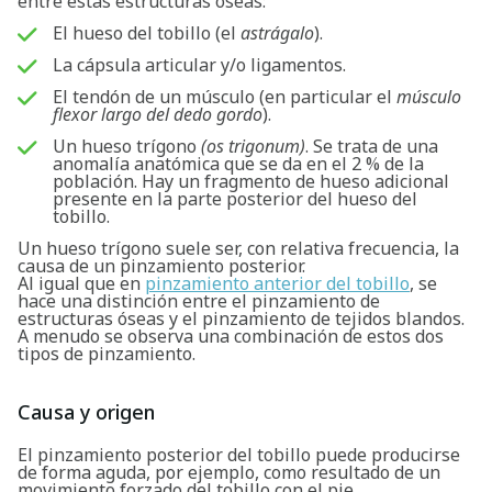
entre estas estructuras óseas:
El hueso del tobillo (el
astrágalo
).
La cápsula articular y/o ligamentos.
El tendón de un músculo (en particular el
músculo
flexor largo del dedo gordo
).
Un hueso trígono
(os trigonum)
. Se trata de una
anomalía anatómica que se da en el 2 % de la
población. Hay un fragmento de hueso adicional
presente en la parte posterior del hueso del
tobillo.
Un hueso trígono suele ser, con relativa frecuencia, la
causa de un pinzamiento posterior.
Al igual que en
pinzamiento anterior del tobillo
, se
hace una distinción entre el pinzamiento de
estructuras óseas y el pinzamiento de tejidos blandos.
A menudo se observa una combinación de estos dos
tipos de pinzamiento.
Causa y origen
El pinzamiento posterior del tobillo puede producirse
de forma aguda, por ejemplo, como resultado de un
movimiento forzado del tobillo con el pie