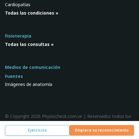
Cardiopatías
Todas las condiciones »
Fisioterapia
Todas las consultas »
Medios de comunicación
Fuentes
Imágenes de anatomía
© Copyright 2026 Physiocheck.com.ve | Reservados todos los
derechos |
Privacidad
| Diseño:
SWiF
Ejercicios
Empiece su reconocimiento