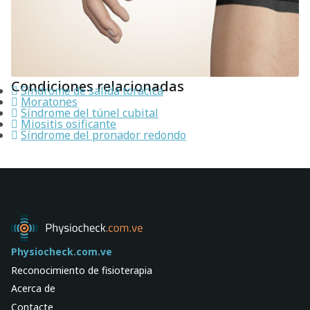
Condiciones relacionadas
Síndrome de salida torácica
Moratones
Síndrome del túnel cubital
Miositis osificante
Síndrome del pronador redondo
Physiocheck.com.ve
Reconocimiento de fisioterapia
Acerca de
Contacte