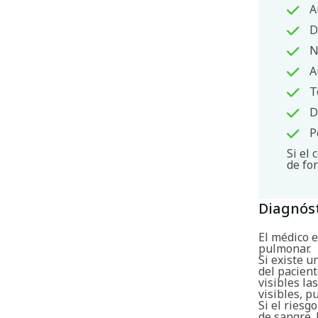
A
D
N
A
T
D
P
Si el
de fo
Diagnós
El médico 
pulmonar.
Si existe u
del pacient
visibles la
visibles, 
Si el riesg
de sangre. 