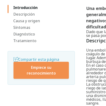
Introducción
Una embo
Descripción
generalm
negativos
Causa y origen
dificultad
Síntomas
Dado que l
Diagnóstico
se pasa por
Descripc
Tratamiento
Una embolia
coágulo de
lugar. Adem
Compartir esta página
burbuja de 
En el caso 
Empiece su
pulmonares
alrededor 
reconocimiento
arteria pu
riesgo de 
La obstrucc
riego de la
suministro 
una dismin
médicos, l
sangre.