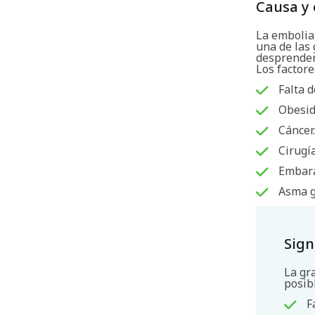
Causa y 
La embolia
una de las 
desprenders
Los factor
Falta d
Obesid
Cáncer
Cirugí
Embar
Asma g
Sign
La gr
posib
F