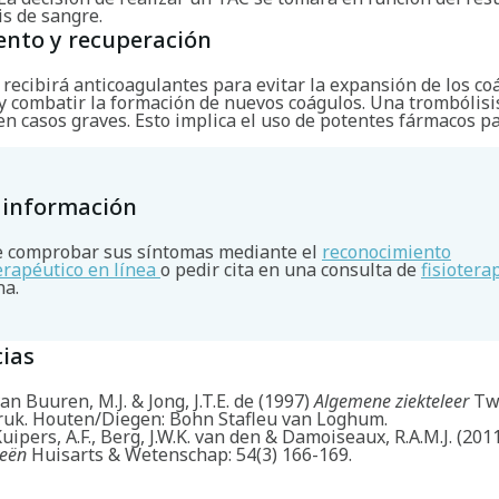
is de sangre.
ento y recuperación
 recibirá anticoagulantes para evitar la expansión de los co
 y combatir la formación de nuevos coágulos. Una trombólis
en casos graves. Esto implica el uso de potentes fármacos pa
 información
 comprobar sus síntomas mediante el
reconocimiento
terapéutico en línea
o pedir cita en una consulta de
fisiotera
na.
ias
 Buuren, M.J. & Jong, J.T.E. de (1997)
Algemene ziekteleer
Tw
ruk. Houten/Diegen: Bohn Stafleu van Loghum.
Kuipers, A.F., Berg, J.W.K. van den & Damoiseaux, R.A.M.J. (201
eën
Huisarts & Wetenschap: 54(3) 166-169.