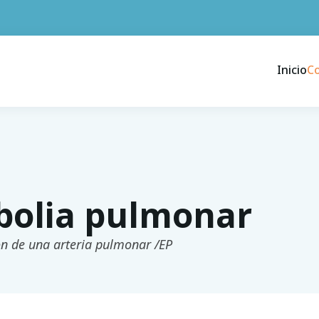
Inicio
C
olia pulmonar
n de una arteria pulmonar /EP