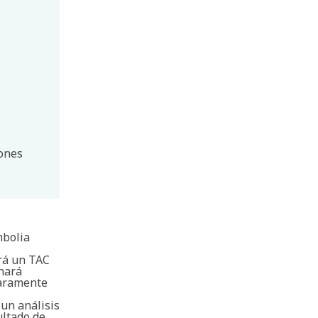
mones
mbolia
irá un TAC
 hará
laramente
 un análisis
ultado de