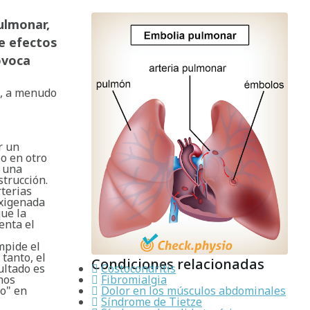
ulmonar,
e efectos
ovoca
e, a menudo
r un
o en otro
a una
strucción.
rterias
oxigenada
ue la
enta el
mpide el
 tanto, el
Condiciones relacionadas
ultado es
Costocondritis
nos
Fibromialgia
no" en
Dolor en los músculos abdominales
Síndrome de Tietze