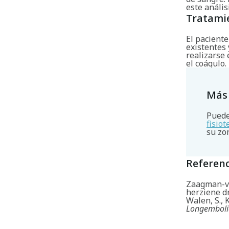
este anális
Tratami
El paciente
existentes
realizarse 
el coágulo.
Más
Puede
fisio
su zo
Referenc
Zaagman-van
herziene d
Walen, S., 
Longemboli