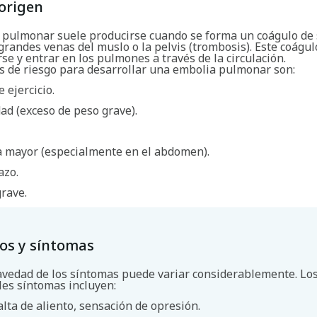
origen
 pulmonar suele producirse cuando se forma un coágulo de
grandes venas del muslo o la pelvis (trombosis). Este coágu
e y entrar en los pulmones a través de la circulación.
es de riesgo para desarrollar una embolia pulmonar son:
e ejercicio.
ad (exceso de peso grave).
.
a mayor (especialmente en el abdomen).
azo.
rave.
os y síntomas
avedad de los síntomas puede variar considerablemente. Lo
les síntomas incluyen:
alta de aliento, sensación de opresión.