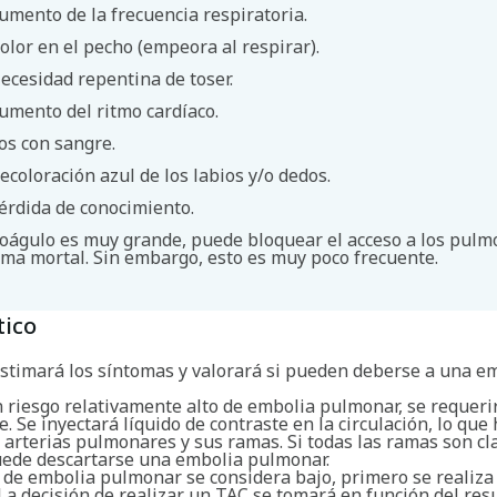
umento de la frecuencia respiratoria.
Buscar
olor en el pecho (empeora al respirar).
ecesidad repentina de toser.
umento del ritmo cardíaco.
os con sangre.
ecoloración azul de los labios y/o dedos.
érdida de conocimiento.
 coágulo es muy grande, puede bloquear el acceso a los pul
rma mortal. Sin embargo, esto es muy poco frecuente.
tico
estimará los síntomas y valorará si pueden deberse a una e
n riesgo relativamente alto de embolia pulmonar, se requer
e. Se inyectará líquido de contraste en la circulación, lo que
s arterias pulmonares y sus ramas. Si todas las ramas son c
puede descartarse una embolia pulmonar.
o de embolia pulmonar se considera bajo, primero se realiza
La decisión de realizar un TAC se tomará en función del res