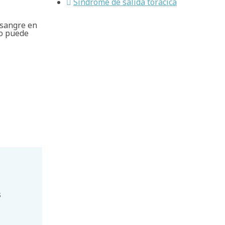
Síndrome de salida torácica
 sangre en
lo puede
s