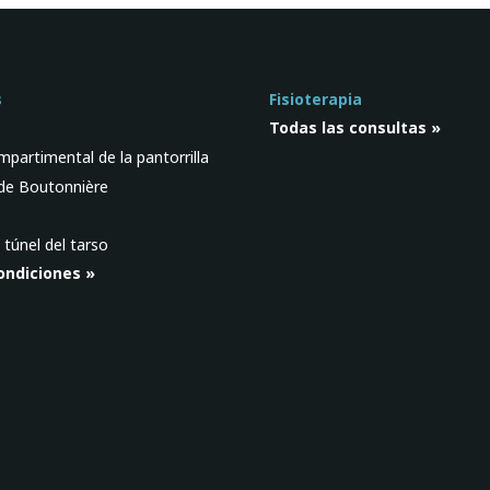
s
Fisioterapia
Todas las consultas »
partimental de la pantorrilla
de Boutonnière
 túnel del tarso
ondiciones »