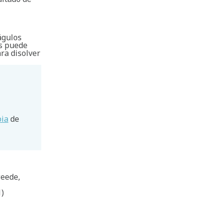
águlos
is puede
ra disolver
pia
de
eede,
1)