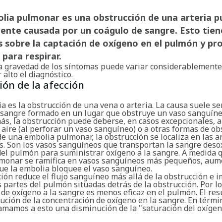
lia pulmonar es una obstrucción de una arteria p
ente causada por un coágulo de sangre. Esto tien
 sobre la captación de oxígeno en el pulmón y pr
 para respirar.
a gravedad de los síntomas puede variar considerablement
 alto el diagnóstico.
ión de la afección
 es la obstrucción de una vena o arteria. La causa suele se
 sangre formado en un lugar que obstruye un vaso sanguíne
ás, la obstrucción puede deberse, en casos excepcionales, 
aire (al perforar un vaso sanguíneo) o a otras formas de ob
de una embolia pulmonar, la obstrucción se localiza en las a
. Son los vasos sanguíneos que transportan la sangre des
del pulmón para suministrar oxígeno a la sangre. A medida q
lmonar se ramifica en vasos sanguíneos más pequeños, aum
que la embolia bloquee el vaso sanguíneo.
ión reduce el flujo sanguíneo más allá de la obstrucción e i
s partes del pulmón situadas detrás de la obstrucción. Por lo
de oxígeno a la sangre es menos eficaz en el pulmón. El res
ución de la concentración de oxígeno en la sangre. En térmi
lamamos a esto una disminución de la "saturación del oxíge