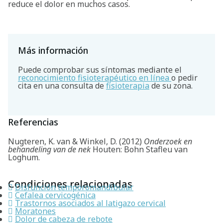
reduce el dolor en muchos casos.
Más información
Puede comprobar sus síntomas mediante el
reconocimiento fisioterapéutico en línea
o pedir
cita en una consulta de
fisioterapia
de su zona.
Referencias
Nugteren, K. van & Winkel, D. (2012)
Onderzoek en
behandeling van de nek
Houten: Bohn Stafleu van
Loghum.
Condiciones relacionadas
Disfunción temporomandibular
Cefalea cervicogénica
Trastornos asociados al latigazo cervical
Moratones
Dolor de cabeza de rebote