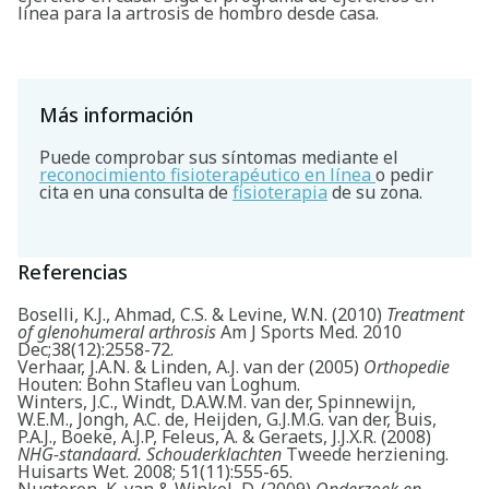
línea para la artrosis de hombro desde casa.
Más información
Puede comprobar sus síntomas mediante el
reconocimiento fisioterapéutico en línea
o pedir
cita en una consulta de
fisioterapia
de su zona.
Referencias
Boselli, K.J., Ahmad, C.S. & Levine, W.N. (2010)
Treatment
of glenohumeral arthrosis
Am J Sports Med. 2010
Dec;38(12):2558-72.
Verhaar, J.A.N. & Linden, A.J. van der (2005)
Orthopedie
Houten: Bohn Stafleu van Loghum.
Winters, J.C., Windt, D.A.W.M. van der, Spinnewijn,
W.E.M., Jongh, A.C. de, Heijden, G.J.M.G. van der, Buis,
P.A.J., Boeke, A.J.P, Feleus, A. & Geraets, J.J.X.R. (2008)
NHG-standaard. Schouderklachten
Tweede herziening.
Huisarts Wet. 2008; 51(11):555-65.
Nugteren, K. van & Winkel, D. (2009)
Onderzoek en