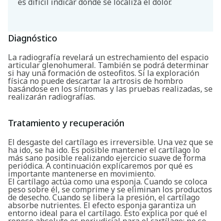
es difícil indicar dónde se localiza el dolor.
Diagnóstico
La radiografía revelará un estrechamiento del espacio
articular glenohumeral. También se podrá determinar
si hay una formación de osteofitos. Si la exploración
física no puede descartar la artrosis de hombro
basándose en los síntomas y las pruebas realizadas, se
realizarán radiografías.
Tratamiento y recuperación
El desgaste del cartílago es irreversible. Una vez que se
ha ido, se ha ido. Es posible mantener el cartílago lo
más sano posible realizando ejercicio suave de forma
periódica. A continuación explicaremos por qué es
importante mantenerse en movimiento.
El cartílago actúa como una esponja. Cuando se coloca
peso sobre él, se comprime y se eliminan los productos
de desecho. Cuando se libera la presión, el cartílago
Buscar
absorbe nutrientes. El efecto esponja garantiza un
entorno ideal para el cartílago. Esto explica por qué el
reposo absoluto es perjudicial para el cartílago; no se