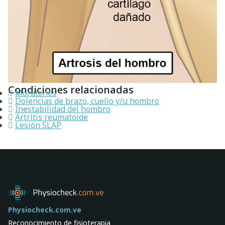
Condiciones relacionadas
Moratones
Dolencias de brazo, cuello y/u hombro
Inestabilidad del hombro
Artritis reumatoide
Lesión SLAP
Physiocheck.com.ve
Reconocimiento de fisioterapia