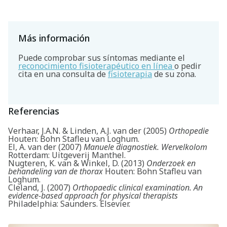
Más información
Puede comprobar sus síntomas mediante el
reconocimiento fisioterapéutico en línea
o pedir
cita en una consulta de
fisioterapia
de su zona.
Referencias
Verhaar, J.A.N. & Linden, A.J. van der (2005)
Orthopedie
Houten: Bohn Stafleu van Loghum.
El, A. van der (2007)
Manuele diagnostiek. Wervelkolom
Rotterdam: Uitgeverij Manthel.
Nugteren, K. van & Winkel, D. (2013)
Onderzoek en
behandeling van de thorax
Houten: Bohn Stafleu van
Loghum.
Cleland, J. (2007)
Orthopaedic clinical examination. An
evidence-based approach for physical therapists
Philadelphia: Saunders. Elsevier.