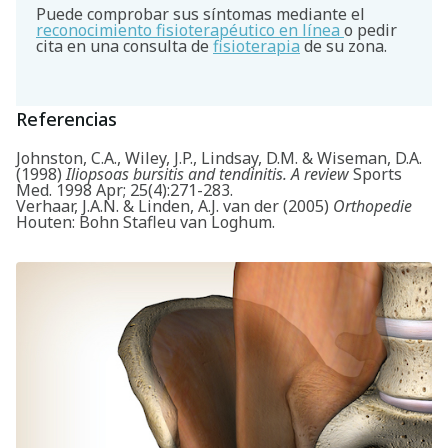
Puede comprobar sus síntomas mediante el
reconocimiento fisioterapéutico en línea
o pedir
cita en una consulta de
fisioterapia
de su zona.
Referencias
Johnston, C.A., Wiley, J.P., Lindsay, D.M. & Wiseman, D.A.
(1998)
Iliopsoas bursitis and tendinitis. A review
Sports
Med. 1998 Apr; 25(4):271-283.
Verhaar, J.A.N. & Linden, A.J. van der (2005)
Orthopedie
Houten: Bohn Stafleu van Loghum.