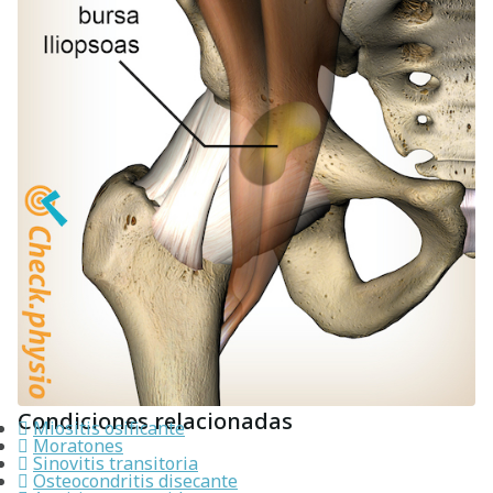
Condiciones relacionadas
Miositis osificante
Moratones
Sinovitis transitoria
Osteocondritis disecante