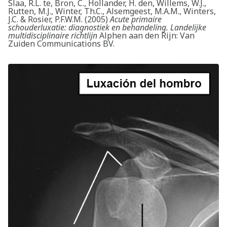
Slaa, R.L. te, Bron, C., Hollander, H. den, Willems, W.J.,
Rutten, M.J., Winter, Th.C., Alsemgeest, M.A.M., Winters,
J.C. & Rosier, P.F.W.M. (2005)
Acute primaire
schouderluxatie: diagnostiek en behandeling. Landelijke
multidisciplinaire richtlijn
Alphen aan den Rijn: Van
Zuiden Communications BV.