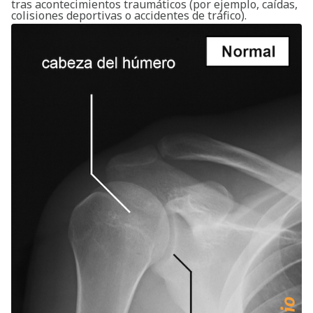
tras acontecimientos traumáticos (por ejemplo, caídas,
colisiones deportivas o accidentes de tráfico).