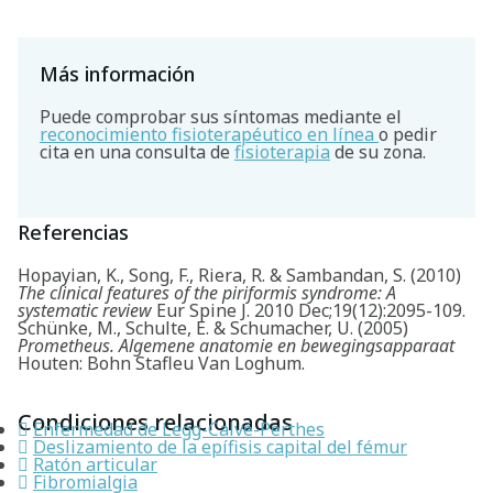
Más información
Puede comprobar sus síntomas mediante el
reconocimiento fisioterapéutico en línea
o pedir
cita en una consulta de
fisioterapia
de su zona.
Referencias
Hopayian, K., Song, F., Riera, R. & Sambandan, S. (2010)
The clinical features of the piriformis syndrome: A
systematic review
Eur Spine J. 2010 Dec;19(12):2095-109.
Schünke, M., Schulte, E. & Schumacher, U. (2005)
Prometheus. Algemene anatomie en bewegingsapparaat
Houten: Bohn Stafleu Van Loghum.
Condiciones relacionadas
Enfermedad de Legg-Calvé-Perthes
Deslizamiento de la epífisis capital del fémur
Ratón articular
Fibromialgia