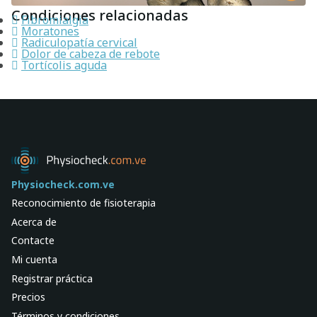
Condiciones relacionadas
Fibromialgia
Moratones
Radiculopatía cervical
Dolor de cabeza de rebote
Tortícolis aguda
Physiocheck.com.ve
Reconocimiento de fisioterapia
Acerca de
Contacte
Mi cuenta
Registrar práctica
Precios
Términos y condiciones