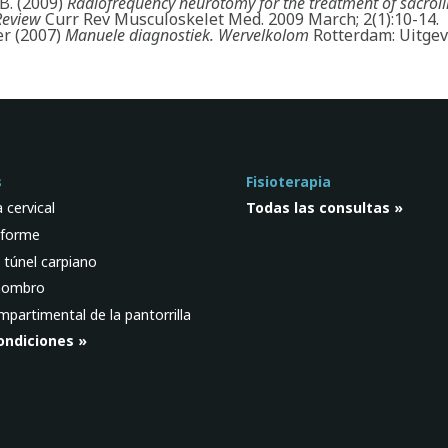
B. (2009)
Radiofrequency neurotomy for the treatment of sacroili
Review
Curr Rev Musculoskelet Med. 2009 March; 2(1):10-14.
der (2007)
Manuele diagnostiek. Wervelkolom
Rotterdam: Uitgev
s
Fisioterapia
 cervical
Todas las consultas »
iforme
 túnel carpiano
 hombro
partimental de la pantorrilla
ondiciones »