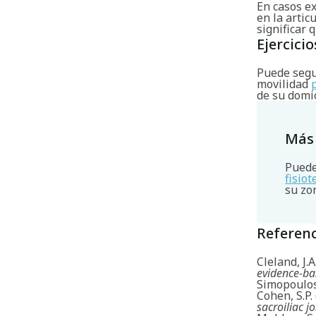
En casos e
en la artic
significar 
Ejercicio
Puede segui
movilidad
de su domic
Más
Puede
fisio
su zo
Referenc
Cleland, J.
evidence-b
Simopoulos,
Cohen, S.P.
sacroiliac j