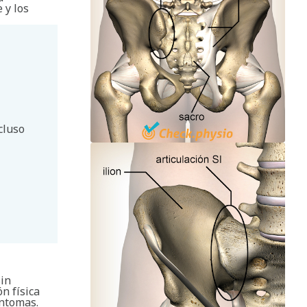
 y los
cluso
Sin
n física
íntomas.