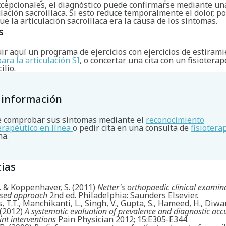
xcepcionales, el diagnóstico puede confirmarse mediante un
ulación sacroilíaca. Si esto reduce temporalmente el dolor, p
que la articulación sacroilíaca era la causa de los síntomas.
s
r aquí un programa de ejercicios con ejercicios de estirami
para la articulación SI
, o concertar una cita con un fisiotera
ilio.
 información
 comprobar sus síntomas mediante el
reconocimiento
terapéutico en línea
o pedir cita en una consulta de
fisiotera
na.
ias
A. & Koppenhaver, S. (2011)
Netter's orthopaedic clinical examin
ased approach
2nd ed. Philadelphia: Saunders Elsevier.
 T.T., Manchikanti, L., Singh, V., Gupta, S., Hameed, H., Diwan
 (2012)
A systematic evaluation of prevalence and diagnostic acc
oint interventions
Pain Physician 2012; 15:E305-E344.