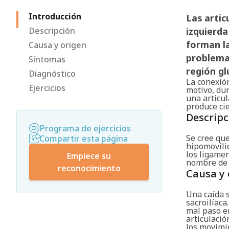
Introducción
Las artic
Descripción
izquierda
forman la
Causa y origen
problemas
Síntomas
región gl
Diagnóstico
La conexión
Ejercicios
motivo, du
una articul
produce ci
Descripc
Programa de ejercicios
Se cree que
Compartir esta página
hipomovilid
los ligame
Empiece su
nombre de 
reconocimiento
Causa y 
Una caída s
sacroilíac
mal paso en
articulació
los movimie