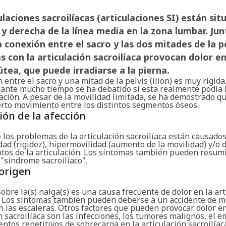
ulaciones sacroilíacas (articulaciones SI) están sit
 y derecha de la línea media en la zona lumbar. Jun
 conexión entre el sacro y las dos mitades de la pe
 con la articulación sacroilíaca provocan dolor en
útea, que puede irradiarse a la pierna.
 entre el sacro y una mitad de la pelvis (ilion) es muy rígida
rante mucho tiempo se ha debatido si esta realmente podía
ación. A pesar de la movilidad limitada, se ha demostrado q
erto movimiento entre los distintos segmentos óseos.
ión de la afección
 los problemas de la articulación sacroilíaca están causado
ad (rigidez), hipermovilidad (aumento de la movilidad) y/o 
ntos de la articulación. Los síntomas también pueden resumi
"síndrome sacroilíaco".
origen
obre la(s) nalga(s) es una causa frecuente de dolor en la art
a. Los síntomas también pueden deberse a un accidente de m
 las escaleras. Otros factores que pueden provocar dolor en
n sacroilíaca son las infecciones, los tumores malignos, el 
ntos repetitivos de sobrecarga en la articulación sacroilíac