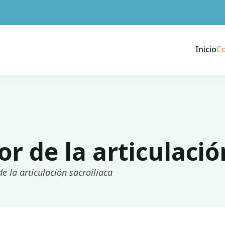
Inicio
C
or de la articulació
e la articulación sacroilíaca