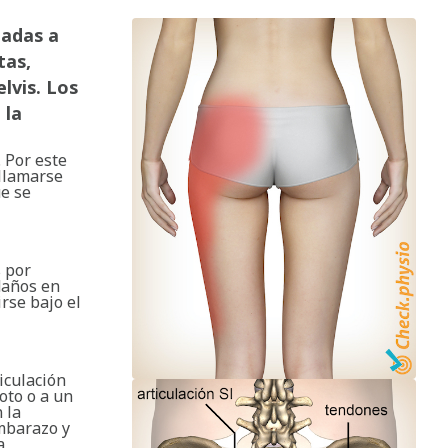
uadas a
tas,
lvis. Los
 la
. Por este
 llamarse
ue se
s por
daños en
rse bajo el
iculación
oto o a un
 la
embarazo y
a