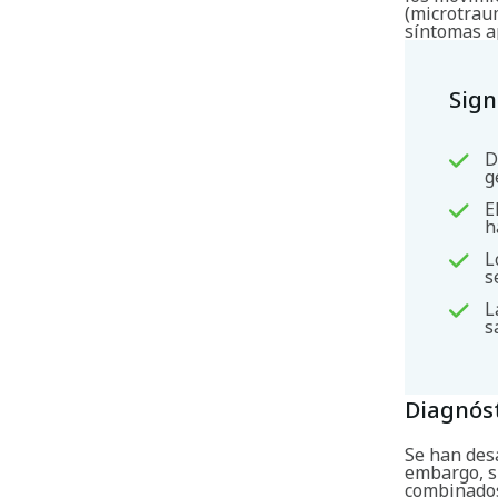
(microtraum
síntomas 
Sign
D
g
E
h
L
s
L
s
Diagnós
Se han desa
embargo, si
combinados