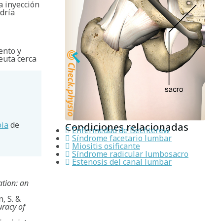
a inyección
odría
ento y
peuta cerca
pia
de
Condiciones relacionadas
Enfermedad de Bechterew
Síndrome facetario lumbar
Miositis osificante
Síndrome radicular lumbosacro
Estenosis del canal lumbar
ation: an
, S. &
uracy of