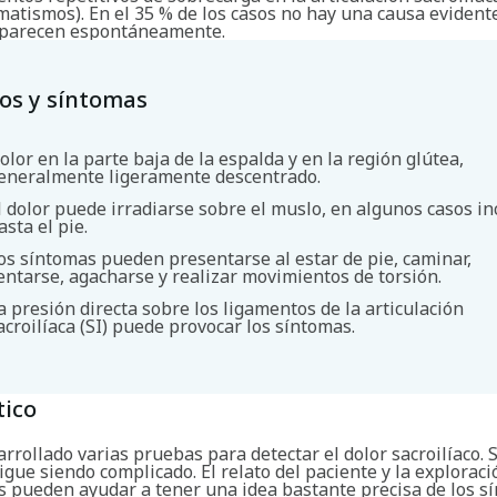
atismos). En el 35 % de los casos no hay una causa evidente
aparecen espontáneamente.
os y síntomas
olor en la parte baja de la espalda y en la región glútea,
eneralmente ligeramente descentrado.
l dolor puede irradiarse sobre el muslo, en algunos casos in
asta el pie.
os síntomas pueden presentarse al estar de pie, caminar,
entarse, agacharse y realizar movimientos de torsión.
a presión directa sobre los ligamentos de la articulación
Buscar
acroilíaca (SI) puede provocar los síntomas.
tico
rrollado varias pruebas para detectar el dolor sacroilíaco. 
gue siendo complicado. El relato del paciente y la exploració
 pueden ayudar a tener una idea bastante precisa de los s