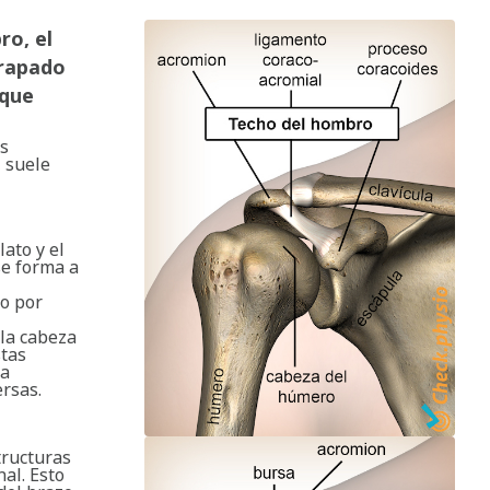
ro, el
trapado
 que
es
, suele
ato y el
se forma a
do por
 la cabeza
stas
za
rsas.
tructuras
al. Esto