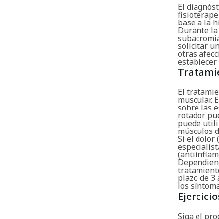
El diagnós
fisioterape
base a la h
Durante la
subacromia
solicitar u
otras afecc
establecer 
Tratami
El tratamie
muscular. E
sobre las 
rotador pu
puede utili
músculos d
Si el dolor
especialist
(antiinflam
Dependiendo
tratamiento
plazo de 3 
los síntoma
Ejercicio
Siga el pro