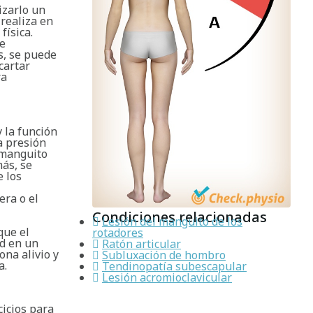
izarlo un
 realiza en
física.
me
s, se puede
cartar
ra
y la función
a presión
 manguito
ás, se
e los
era o el
Condiciones relacionadas
Lesión del manguito de los
que el
rotadores
ad en un
Ratón articular
ona alivio y
Subluxación de hombro
a.
Tendinopatía subescapular
Lesión acromioclavicular
cicios para