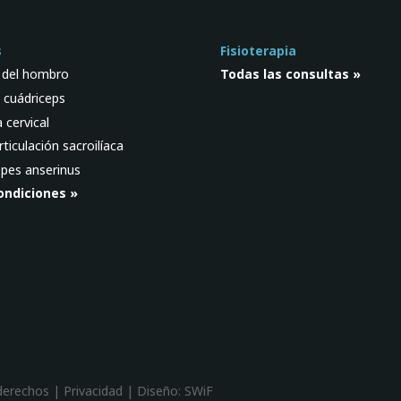
s
Fisioterapia
d del hombro
Todas las consultas »
l cuádriceps
 cervical
rticulación sacroilíaca
pes anserinus
ondiciones »
 derechos |
Privacidad
| Diseño:
SWiF