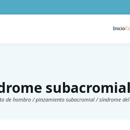
Inicio
C
drome subacromia
to de hombro / pinzamiento subacromial / síndrome del