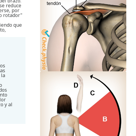
del brazo.
se reduce
erse, por
o rotador"
ciendo que
to,
los
cas
 la
o
dos
ento
lor
o y al