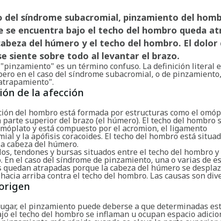
o del síndrome subacromial, pinzamiento del homb
ue se encuentra bajo el techo del hombro queda a
cabeza del húmero y el techo del hombro. El dolor
e siente sobre todo al levantar el brazo.
"pinzamiento" es un término confuso. La definición literal 
 pero en el caso del síndrome subacromial, o de pinzamiento
"atrapamiento".
ión de la afección
ación del hombro está formada por estructuras como el omópl
 parte superior del brazo (el húmero). El techo del hombro 
omóplato y está compuesto por el acromion, el ligamento
ial y la apófisis coracoides. El techo del hombro está situa
la cabeza del húmero.
os, tendones y bursas situados entre el techo del hombro y
 En el caso del síndrome de pinzamiento, una o varias de e
s quedan atrapadas porque la cabeza del húmero se despla
acia arriba contra el techo del hombro. Las causas son dive
origen
lugar, el pinzamiento puede deberse a que determinadas es
jo el techo del hombro se inflaman u ocupan espacio adicion