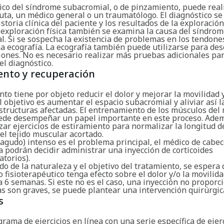
Buscar
tico del síndrome subacromial, o de pinzamiento, puede real
uta, un médico general o un traumatólogo. El diagnóstico se
istoria clínica del paciente y los resultados de la exploración 
 exploración física también se examina la causa del síndro
l. Si se sospecha la existencia de problemas en los tendone
na ecografía. La ecografía también puede utilizarse para des
iones. No es necesario realizar más pruebas adicionales pa
el diagnóstico.
ento y recuperación
nto tiene por objeto reducir el dolor y mejorar la movilidad 
l objetivo es aumentar el espacio subacromial y aliviar así l
estructuras afectadas. El entrenamiento de los músculos del
ede desempeñar un papel importante en este proceso. Adem
zar ejercicios de estiramiento para normalizar la longitud d
el tejido muscular acortado.
 (agudo) intenso es el problema principal, el médico de cabec
a podrán decidir administrar una inyección de corticoides
atorios).
 de la naturaleza y el objetivo del tratamiento, se espera 
 fisioterapéutico tenga efecto sobre el dolor y/o la movilid
a 6 semanas. Si este no es el caso, una inyección no proporci
s son graves, se puede plantear una intervención quirúrgic
s
grama de ejercicios en línea con una serie específica de ejer