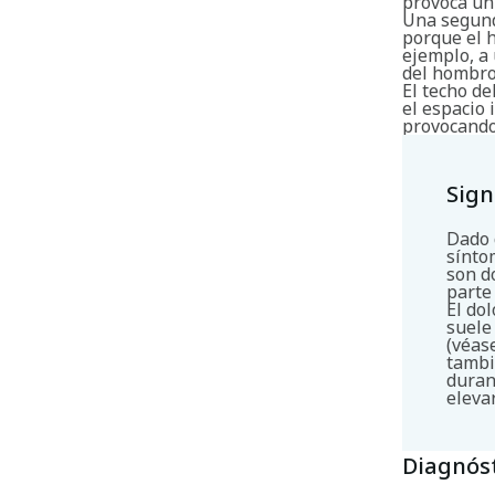
provoca un
Una segund
porque el 
ejemplo, a
del hombro
El techo d
el espacio 
provocando
Sign
Dado 
sínto
son d
parte
El do
suele
(véas
tambi
duran
eleva
Diagnós