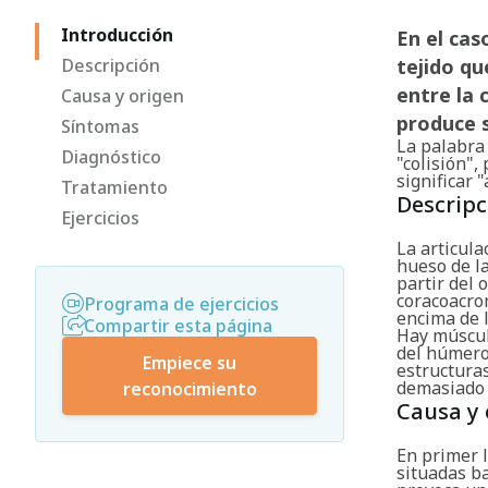
Introducción
En el cas
Descripción
tejido q
entre la 
Causa y origen
produce s
Síntomas
La palabra 
Diagnóstico
"colisión",
significar 
Tratamiento
Descripc
Ejercicios
La articul
hueso de la
partir del 
coracoacrom
Programa de ejercicios
encima de 
Compartir esta página
Hay múscul
del húmero.
Empiece su
estructura
demasiado h
reconocimiento
Causa y 
En primer 
situadas ba