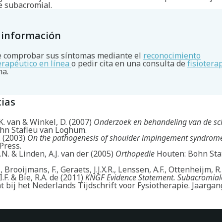
e subacromial.
 información
 comprobar sus síntomas mediante el
reconocimiento
terapéutico en línea
o pedir cita en una consulta de
fisiotera
na.
ias
. van & Winkel, D. (2007)
Onderzoek en behandeling van de s
hn Stafleu van Loghum.
. (2003)
On the pathogenesis of shoulder impingement syndrom
Press.
A.N. & Linden, A.J. van der (2005)
Orthopedie
Houten: Bohn Sta
, Brooijmans, F., Geraets, J.J.X.R., Lenssen, A.F., Ottenheijm, R.
.F. & Bie, R.A. de (2011)
KNGF Evidence Statement. Subacromial
bij het Nederlands Tijdschrift voor Fysiotherapie. Jaargang 