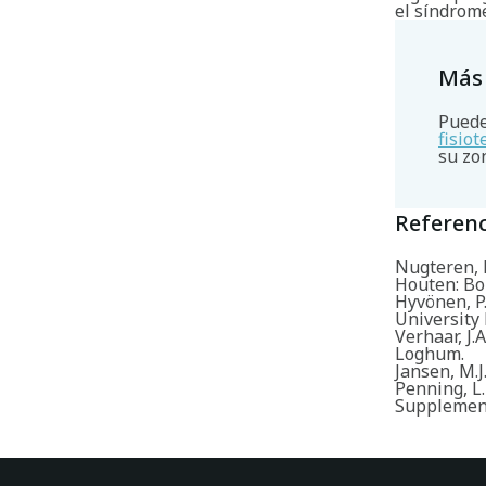
el síndrom
Más
Puede
fisio
su zo
Referenc
Nugteren, K
Houten: Bo
Hyvönen, P
University 
Verhaar, J.
Loghum.
Jansen, M.J.
Penning, L.I
Supplement 