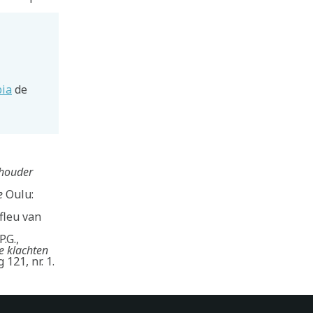
pia
de
chouder
e
Oulu:
fleu van
P.G.,
e klachten
121, nr. 1.