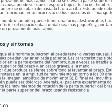
 pinzamiento más rápido cuando se eleva la parte superior 
a causa puede ser que el espacio bajo el techo del hombro 
húmero se desplaza demasiado hacia arriba. Esto puede deb
 un funcionamiento incorrecto de los músculos del "manguit
.
el hombro también puede tener una forma desfavorable, ha
inferior (el espacio subacromial) sea más pequeño y, por tan
 un pinzamiento más rápido.
os y síntomas
que el síndrome subacromial puede tener diversas causas, 
mas pueden variar en cada paciente. Las características típi
olor en la parte externa del hombro, que a veces se irradia a
 superior del brazo y, en casos graves, a la mano.
lor que produce se siente sobre todo al levantar el brazo. Est
 notarse en la amplitud de movimiento en torno a los 90 gra
e la imagen, amplitud de movimiento B). El final del movimi
én puede ser doloroso. Además, el paciente experimenta do
te los movimientos de rotación de la parte superior del braz
r la parte superior del brazo usando resistencia.
tico