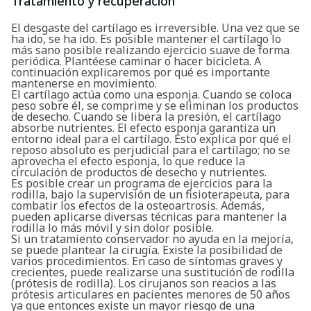
Tratamiento y recuperación
El desgaste del cartílago es irreversible. Una vez que se
ha ido, se ha ido. Es posible mantener el cartílago lo
más sano posible realizando ejercicio suave de forma
periódica. Plantéese caminar o hacer bicicleta. A
continuación explicaremos por qué es importante
mantenerse en movimiento.
El cartílago actúa como una esponja. Cuando se coloca
peso sobre él, se comprime y se eliminan los productos
de desecho. Cuando se libera la presión, el cartílago
absorbe nutrientes. El efecto esponja garantiza un
entorno ideal para el cartílago. Esto explica por qué el
reposo absoluto es perjudicial para el cartílago; no se
Buscar
aprovecha el efecto esponja, lo que reduce la
circulación de productos de desecho y nutrientes.
Es posible crear un programa de ejercicios para la
rodilla, bajo la supervisión de un fisioterapeuta, para
combatir los efectos de la osteoartrosis. Además,
pueden aplicarse diversas técnicas para mantener la
rodilla lo más móvil y sin dolor posible.
Si un tratamiento conservador no ayuda en la mejoría,
se puede plantear la cirugía. Existe la posibilidad de
varios procedimientos. En caso de síntomas graves y
crecientes, puede realizarse una sustitución de rodilla
(prótesis de rodilla). Los cirujanos son reacios a las
prótesis articulares en pacientes menores de 50 años
ya que entonces existe un mayor riesgo de una