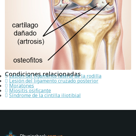
Condiciones relacionadas
Lesión del ligamento lateral de la rodilla
Lesión del ligamento cruzado posterior
Moratones
Miositis osificante
Síndrome de la cintilla iliotibial