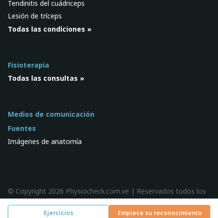
Tendinitis del cuádriceps
Lesión de tríceps
Todas las condiciones »
Fisioterapia
Todas las consultas »
Medios de comunicación
Fuentes
Imágenes de anatomía
© Copyright 2026 Physiocheck.com.ve | Reservados todos los
derechos |
Privacidad
| Diseño:
SWiF
Ejercicios
Empiece su reconocimiento