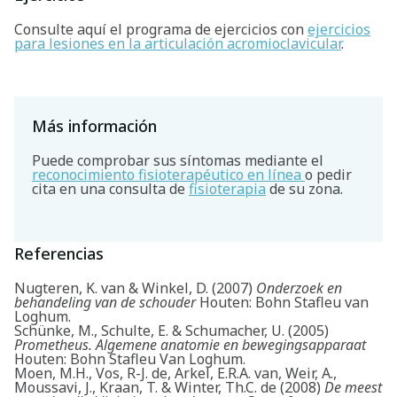
Consulte aquí el programa de ejercicios con
ejercicios
para lesiones en la articulación acromioclavicular
.
Más información
Puede comprobar sus síntomas mediante el
reconocimiento fisioterapéutico en línea
o pedir
cita en una consulta de
fisioterapia
de su zona.
Referencias
Nugteren, K. van & Winkel, D. (2007)
Onderzoek en
behandeling van de schouder
Houten: Bohn Stafleu van
Loghum.
Schünke, M., Schulte, E. & Schumacher, U. (2005)
Prometheus. Algemene anatomie en bewegingsapparaat
Houten: Bohn Stafleu Van Loghum.
Moen, M.H., Vos, R-J. de, Arkel, E.R.A. van, Weir, A.,
Moussavi, J., Kraan, T. & Winter, Th.C. de (2008)
De meest