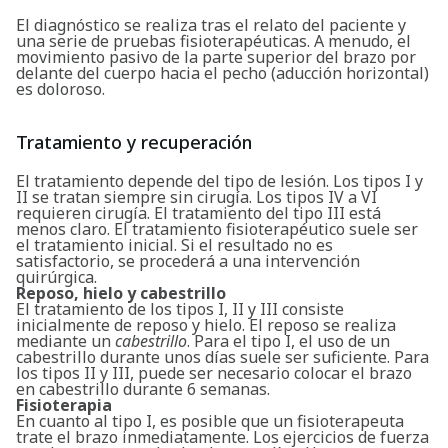
El diagnóstico se realiza tras el relato del paciente y
una serie de pruebas fisioterapéuticas. A menudo, el
movimiento pasivo de la parte superior del brazo por
delante del cuerpo hacia el pecho (aducción horizontal)
es doloroso.
Tratamiento y recuperación
El tratamiento depende del tipo de lesión. Los tipos I y
II se tratan siempre sin cirugía. Los tipos IV a VI
requieren cirugía. El tratamiento del tipo III está
menos claro. El tratamiento fisioterapéutico suele ser
el tratamiento inicial. Si el resultado no es
satisfactorio, se procederá a una intervención
quirúrgica.
Reposo, hielo y cabestrillo
El tratamiento de los tipos I, II y III consiste
inicialmente de reposo y hielo. El reposo se realiza
mediante un
cabestrillo
. Para el tipo I, el uso de un
cabestrillo durante unos días suele ser suficiente. Para
los tipos II y III, puede ser necesario colocar el brazo
en cabestrillo durante 6 semanas.
Fisioterapia
En cuanto al tipo I, es posible que un fisioterapeuta
trate el brazo inmediatamente. Los ejercicios de fuerza