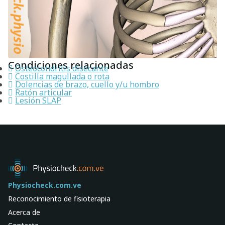
Condiciones relacionadas
Osteocondritis disecante
Costilla magullada o rota
Dolencias de brazo, cuello y/u hombro
Ratón articular
Lesión SLAP
Physiocheck.com.ve
Reconocimiento de fisioterapia
Acerca de