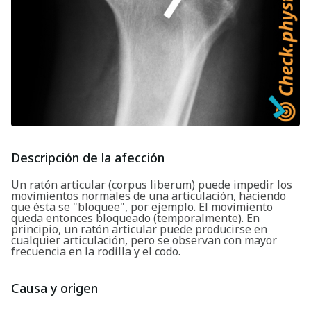
Descripción de la afección
Un ratón articular (corpus liberum) puede impedir los
movimientos normales de una articulación, haciendo
que ésta se "bloquee", por ejemplo. El movimiento
queda entonces bloqueado (temporalmente). En
principio, un ratón articular puede producirse en
cualquier articulación, pero se observan con mayor
frecuencia en la rodilla y el codo.
Causa y origen