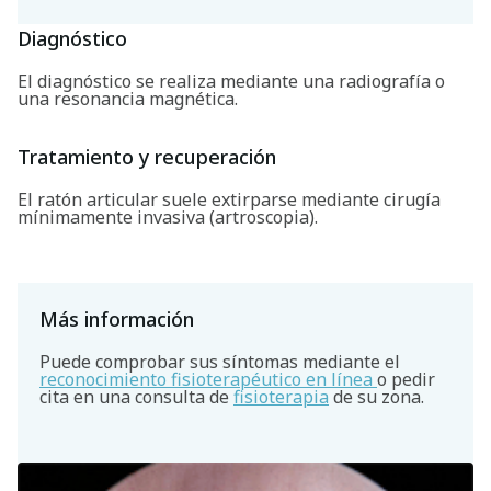
Diagnóstico
Buscar
El diagnóstico se realiza mediante una radiografía o
una resonancia magnética.
Tratamiento y recuperación
El ratón articular suele extirparse mediante cirugía
mínimamente invasiva (artroscopia).
Más información
Puede comprobar sus síntomas mediante el
reconocimiento fisioterapéutico en línea
o pedir
cita en una consulta de
fisioterapia
de su zona.