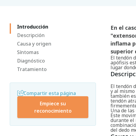
Introducción
En el ca
Descripción
"extensor
inflama p
Causa y origen
superior 
Síntomas
El tendón d
Diagnóstico
apófisis es
lugar donde
Tratamiento
Descripc
El tendón d
y al mismo
Compartir esta página
también es 
tendón atra
Empiece su
firmemente 
Una de las 
reconocimiento
Este movi
durante el
combinación
del dedo m