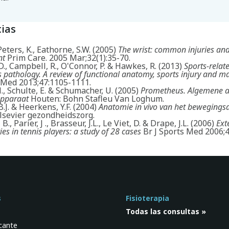
ias
ters, K., Eathorne, S.W. (2005)
The wrist: common injuries an
nt
Prim Care. 2005 Mar;32(1):35-70.
., Campbell, R., O'Connor, P. & Hawkes, R. (2013)
Sports-relat
is pathology. A review of functional anatomy, sports injury and
s Med 2013;47:1105-1111.
, Schulte, E. & Schumacher, U. (2005)
Prometheus. Algemene 
pparaat
Houten: Bohn Stafleu Van Loghum.
B.J. & Heerkens, Y.F. (2004)
Anatomie in vivo van het bewegings
lsevier gezondheidszorg.
., Parier, J ., Brasseur, J.L., Le Viet, D. & Drape, J.L. (2006)
Ext
ries in tennis players: a study of 28 cases
Br J Sports Med 2006;
s
Fisioterapia
s
Todas las consultas »
icante