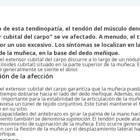
so de esta tendinopatía, el tendón del músculo d
 cubital del carpo" se ve afectado. A menudo, el 
or un uso excesivo. Los síntomas se localizan en l
de la muñeca, en la base del dedo meñique.
el extensor cubital del carpo discurre a lo largo de un nódul
tiloides cubital) situado en la parte superior de la muñeca. E
 generalmente se siente el dolor.
ión de la afección
el extensor cubital del carpo garantiza que la muñeca pued
 tiempo doblarse hacia el lado del dedo meñique. Además, e
importante para la estabilidad de la articulación de la muñe
viesa un túnel de tejido conjuntivo. Este túnel mantiene el
en su sitio.
capacidades del antebrazo es girar la palma de la mano haci
miento también se denomina
supinación
. El tendón puede ata
 movimiento de supinación de la muñeca. Esto ocurre gener
 con la flexión de la muñeca y el desplazamiento lateral ha
eñique.