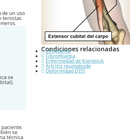
 de un uso
n tenistas
emeros.
Condiciones relacionadas
Linfedema
Fibromialgia
Enfermedad de Kienböck
Artritis reumatoide
Deformidad DISI
eca se
ital).
l paciente.
mbién se
na técnica