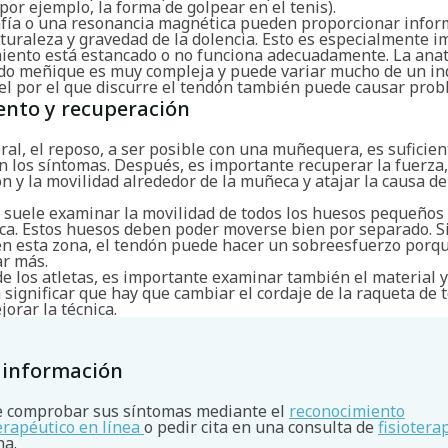
(por ejemplo, la forma de golpear en el tenis).
fía o una resonancia magnética pueden proporcionar infor
turaleza y gravedad de la dolencia. Esto es especialmente 
amiento está estancado o no funciona adecuadamente. La ana
edo meñique es muy compleja y puede variar mucho de un in
nel por el que discurre el tendón también puede causar prob
ento y recuperación
ral, el reposo, a ser posible con una muñequera, es suficie
n los síntomas. Después, es importante recuperar la fuerza,
n y la movilidad alrededor de la muñeca y atajar la causa de
 suele examinar la movilidad de todos los huesos pequeños 
ca. Estos huesos deben poder moverse bien por separado. S
en esta zona, el tendón puede hacer un sobreesfuerzo porqu
ar más.
de los atletas, es importante examinar también el material y 
 significar que hay que cambiar el cordaje de la raqueta de 
orar la técnica.
 información
 comprobar sus síntomas mediante el
reconocimiento
terapéutico en línea
o pedir cita en una consulta de
fisiotera
na.