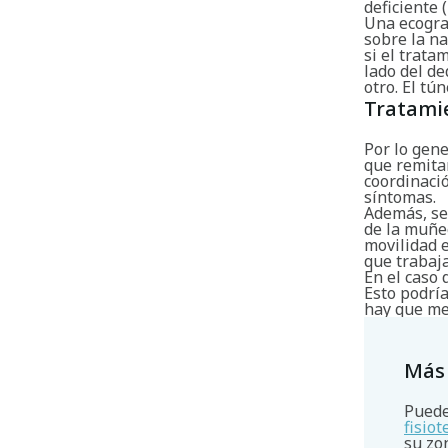
deficiente 
Una ecogra
sobre la na
si el trat
lado del d
otro. El tú
Tratami
Por lo gene
que remita
coordinació
síntomas.
Además, se
de la muñe
movilidad 
que trabaj
En el caso 
Esto podría
hay que mej
Más
Puede
fisio
su zo