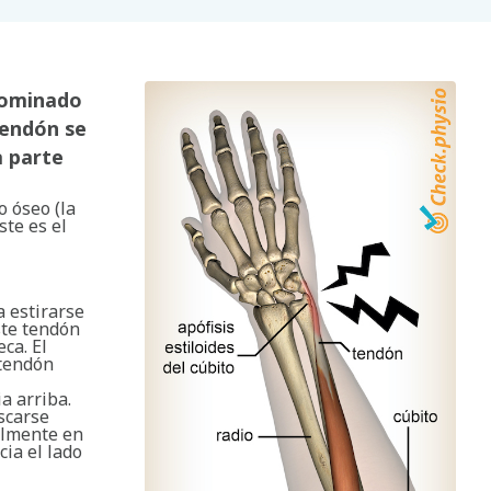
enominado
tendón se
a parte
o óseo (la
ste es el
a estirarse
ste tendón
ca. El
 tendón
a arriba.
scarse
almente en
cia el lado