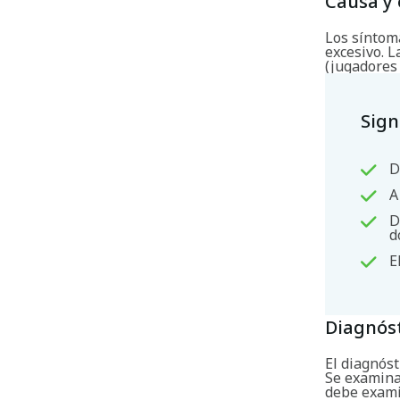
Causa y 
Los síntom
excesivo. L
(jugadores 
Sign
D
A
D
d
E
Diagnós
El diagnóst
Se examinar
debe exami