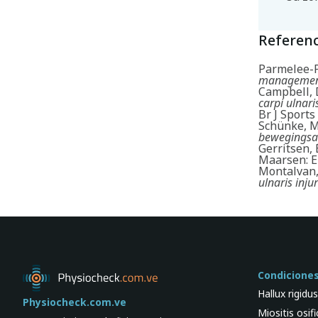
Referenc
Parmelee-Pe
manageme
Campbell, D
carpi ulnar
Br J Sport
Schünke, M.
bewegingsa
Gerritsen, 
Maarsen: E
Montalvan, B
ulnaris inju
Condicione
Hallux rigidu
Physiocheck.com.ve
Miositis osif