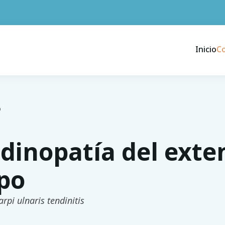
Inicio
C
O
dinopatía del exten
po
rpi ulnaris tendinitis