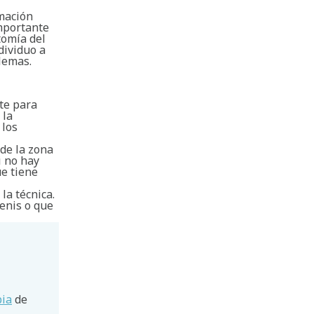
mación
importante
tomía del
dividuo a
lemas.
nte para
 la
 los
de la zona
i no hay
e tiene
la técnica.
tenis o que
pia
de