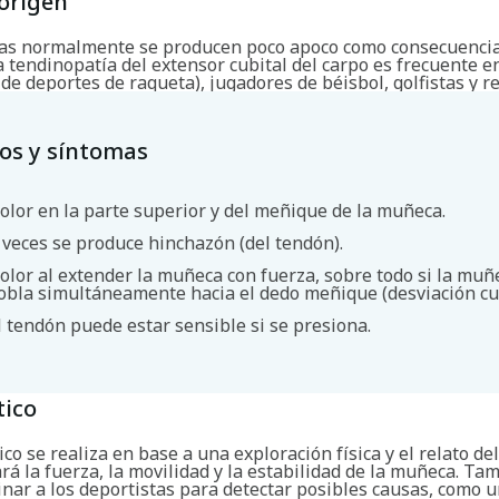
origen
as normalmente se producen poco apoco como consecuencia
a tendinopatía del extensor cubital del carpo es frecuente e
de deportes de raqueta), jugadores de béisbol, golfistas y r
os y síntomas
olor en la parte superior y del meñique de la muñeca.
 veces se produce hinchazón (del tendón).
olor al extender la muñeca con fuerza, sobre todo si la muñ
obla simultáneamente hacia el dedo meñique (desviación cub
l tendón puede estar sensible si se presiona.
tico
Buscar
ico se realiza en base a una exploración física y el relato de
á la fuerza, la movilidad y la estabilidad de la muñeca. Ta
nar a los deportistas para detectar posibles causas, como u