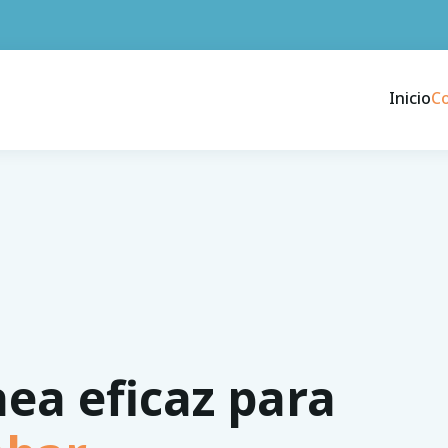
Inicio
C
nea eficaz para