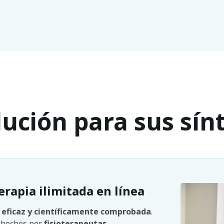
lución para sus sí
erapia ilimitada en línea
s
eficaz y científicamente comprobada
.
n hechos por
fisioterapeutas