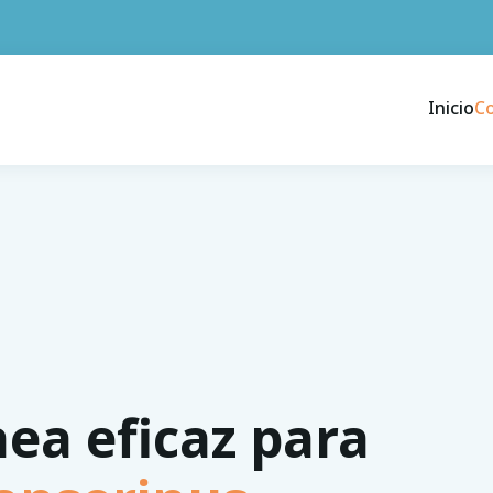
Inicio
C
nea eficaz para