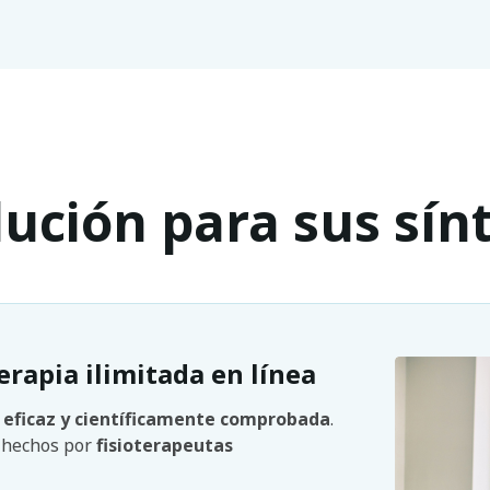
lución para sus sí
erapia ilimitada en línea
s
eficaz y científicamente comprobada
.
n hechos por
fisioterapeutas